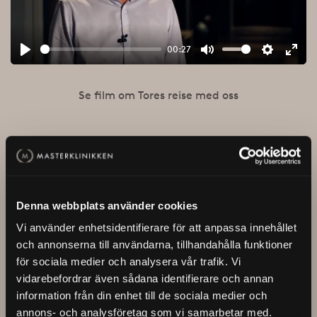
00:27
Play
Mute
Settings
Enter
fullsc
Se film om Tores reise med oss
Denna webbplats använder cookies
Flera kundresor
Vi använder enhetsidentifierare för att anpassa innehållet
och annonserna till användarna, tillhandahålla funktioner
för sociala medier och analysera vår trafik. Vi
vidarebefordrar även sådana identifierare och annan
Mats Rosseli
information från din enhet till de sociala medier och
Carl-Erik Torp
Olsen
annons- och analysföretag som vi samarbetar med.