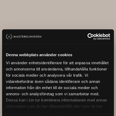
Flera kundresor
Denna webbplats använder cookies
Vi använder enhetsidentifierare för att anpassa innehållet
Roar Strand
Kai Ytredal
och annonserna till användarna, tillhandahålla funktioner
för sociala medier och analysera vår trafik. Vi
vidarebefordrar även sådana identifierare och annan
information från din enhet till de sociala medier och
annons- och analysföretag som vi samarbetar med.
Dessa kan i sin tur kombinera informationen med annan
information som du har tillhandahållit eller som de har
samlat in när du har använt deras tjänster.
Fredrik Strømstad