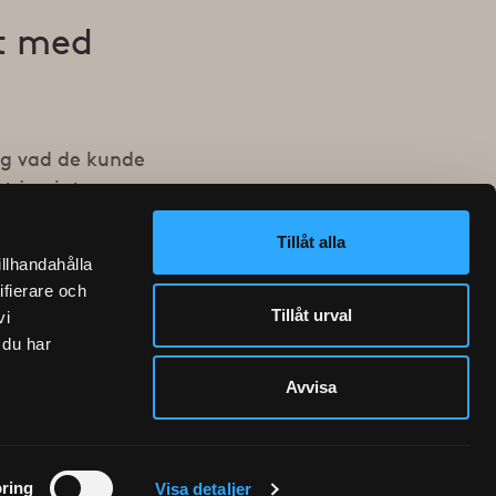
et med
såg vad de kunde
t jag inte
 gjorde mycket
Tillåt alla
illhandahålla
ifierare och
n.
Tillåt urval
vi
 du har
Avvisa
BOKA NU
ring
Visa detaljer