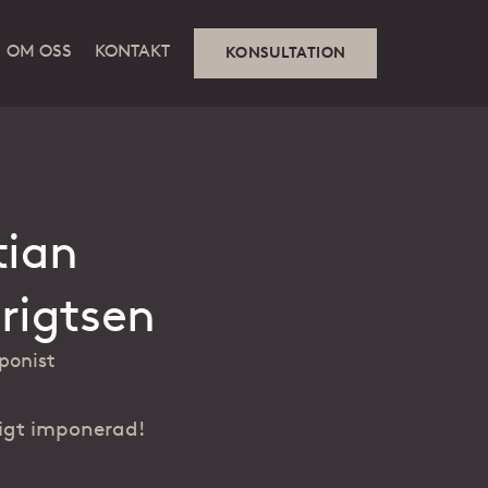
OM OSS
KONTAKT
KONSULTATION
tian
rigtsen
Före och efter
ponist
digt imponerad!