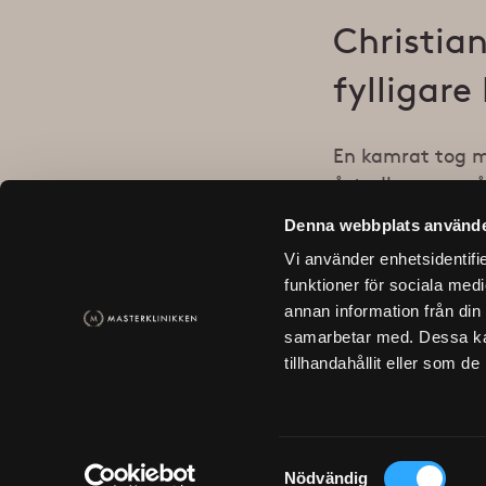
Christian
fylligare
En kamrat tog me
åstadkomma, så 
behövde det, men
Denna webbplats använde
för min självkän
Vi använder enhetsidentifie
funktioner för sociala medi
Behandlingen har
annan information från din
samarbetar med. Dessa kan
tillhandahållit eller som d
Samtyckesval
Nödvändig