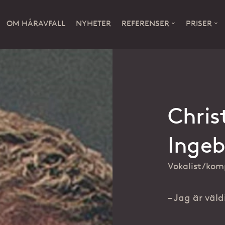
OM HÅRAVFALL
NYHETER
REFERENSER
PRISER
REFERENSER
PRISER
Chris
Ingeb
Nöjda kvinnor
Finansiering
Vokalist/kom
– Jag är väl