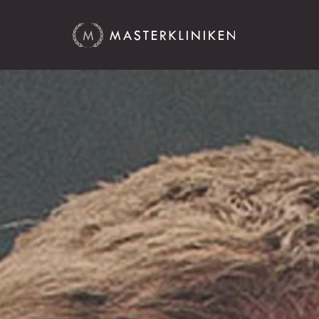
Nöjda män
Priser