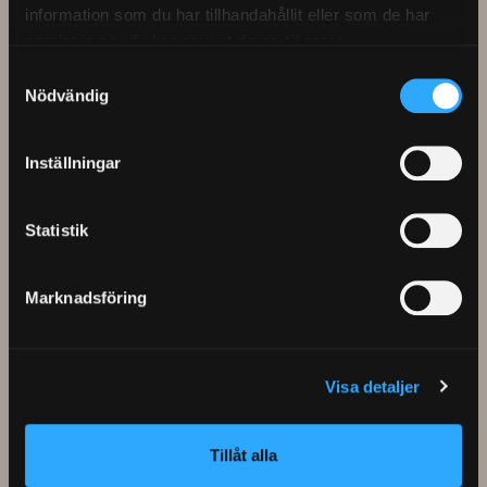
information som du har tillhandahållit eller som de har
samlat in när du har använt deras tjänster.
Samtyckesval
Nödvändig
Håravfall hos män & kvinnor – orsaker
Håravfall hos män och kvinnor? Lär dig varför det
Inställningar
uppstår, vad du kan göra och när en hårtransplantation
kan vara lösningen – med trygg hjälp från experter.
Statistik
Marknadsföring
Visa detaljer
Tillåt alla