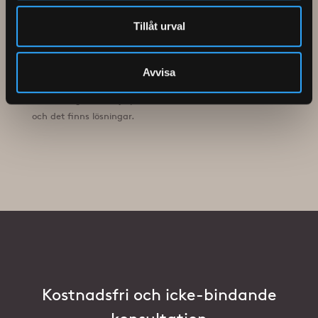
Tillåt urval
Håravfall i ung ålder – ett vanligt men
tyst problem
Avvisa
Håravfall i ung ålder? Lär dig om orsaker, stadier och
behandlingar som hjälper – oavsett kön. Du är inte ensam,
och det finns lösningar.
Kostnadsfri och icke-bindande